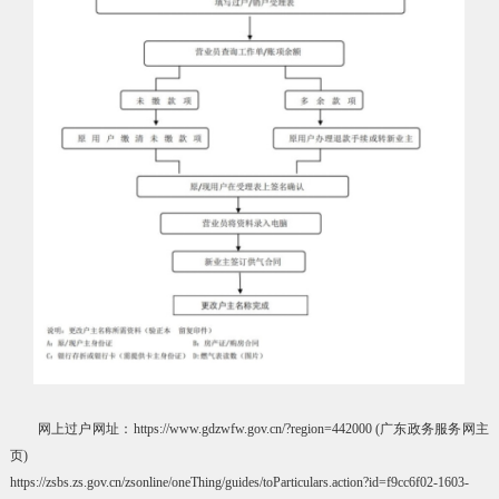
网上过户网址：
https://www.gdzwfw.gov.cn/?region=442000
(广东政务服务网主
页)
https://zsbs.zs.gov.cn/zsonline/oneThing/guides/toParticulars.action?id=f9cc6f02-1603-