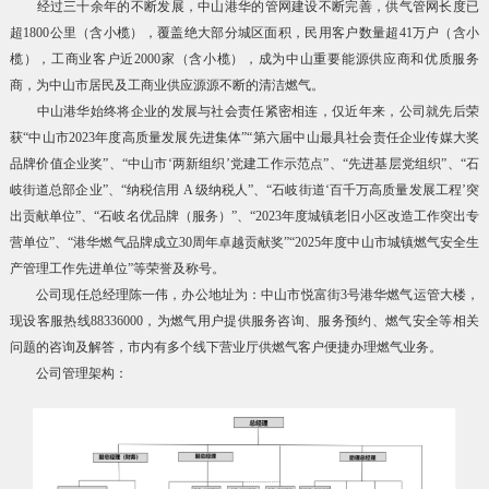
经过三十余年的不断发展，中山港华的管网建设不断完善，供气管网长度已
超1800公里（含小榄），覆盖绝大部分城区面积，民用客户数量超41万户（含小
榄），工商业客户近2000家（含小榄），成为中山重要能源供应商和优质服务
商，为中山市居民及工商业供应源源不断的清洁燃气。
中山港华始终将企业的发展与社会责任紧密相连，仅近年来，公司就先后荣
获“中山市2023年度高质量发展先进集体”“第六届中山最具社会责任企业传媒大奖
品牌价值企业奖”、“中山市‘两新组织’党建工作示范点”、“先进基层党组织”、“石
岐街道总部企业”、“纳税信用 A 级纳税人”、“石岐街道‘百千万高质量发展工程’突
出贡献单位”、“石岐名优品牌（服务）”、“2023年度城镇老旧小区改造工作突出专
营单位”、“港华燃气品牌成立30周年卓越贡献奖”“2025年度中山市城镇燃气安全生
产管理工作先进单位”等荣誉及称号。
公司现任总经理陈一伟，办公地址为：中山市悦富街3号港华燃气运管大楼，
现设客服热线88336000，为燃气用户提供服务咨询、服务预约、燃气安全等相关
问题的咨询及解答，市内有多个线下营业厅供燃气客户便捷办理燃气业务。
公司管理架构：