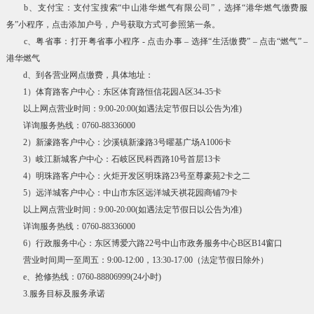
b、支付宝：支付宝搜索“中山港华燃气有限公司”，选择“港华燃气缴费服
务”小程序，点击添加户号，户号获取方式可参照第一条。
c、粤省事：打开粤省事小程序 - 点击办事 – 选择“生活缴费” – 点击“燃气” –
港华燃气
d、到各营业网点缴费，具体地址：
1）体育路客户中心：东区体育路恒信花园A区34-35卡
以上网点营业时间：9:00-20:00(如遇法定节假日以公告为准)
详询服务热线：0760-88336000
2）新濠路客户中心：沙溪镇新濠路3号曜基广场A1006卡
3）岐江新城客户中心：石岐区民科西路10号首层13卡
4）明珠路客户中心：火炬开发区明珠路23号至尊豪苑2卡之二
5）远洋城客户中心：中山市东区远洋城天祺花园商铺79卡
以上网点营业时间：9:00-20:00(如遇法定节假日以公告为准)
详询服务热线：0760-88336000
6）行政服务中心：东区博爱六路22号中山市政务服务中心B区B14窗口
营业时间周一至周五：9:00-12:00，13:30-17:00（法定节假日除外）
e、抢修热线：0760-88806999(24小时)
3.服务目标及服务承诺