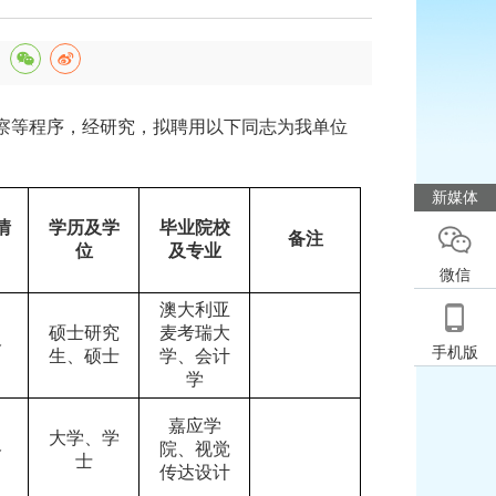
：
察等程序，经研究，拟聘用以下同志为我单位
新媒体
情
学历及学
毕业院校
备注
位
及专业
微信
澳大利亚
硕士研究
麦考瑞大
格
手机版
生、硕士
学、会计
学
嘉应学
大学、学
格
院、视觉
士
传达设计