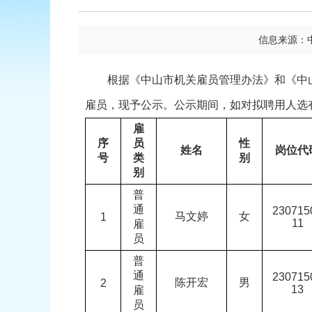
信息来源：
根据《中山市机关雇员管理办法》和《中山
雇员，现予公示。公示期间，如对拟聘用人选
雇
序
员
性
姓名
岗位代
号
类
别
别
普
通
230715
马文婷
女
1
11
雇
员
普
通
230715
陈开宏
男
2
13
雇
员