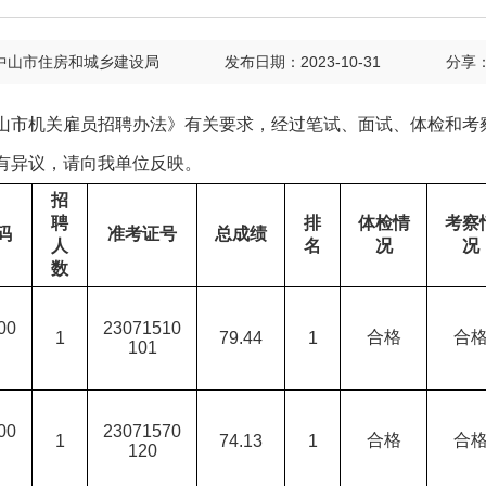
中山市住房和城乡建设局
发布日期：2023-10-31
分享
市机关雇员招聘办法》有关要求，经过笔试、面试、体检和考
有异议，请向我单位反映。
招
聘
排
体检情
考察
码
准考证号
总成绩
人
名
况
况
数
00
23071510
合格
合
1
79.44
1
101
00
23071570
合格
合
1
74.13
1
120